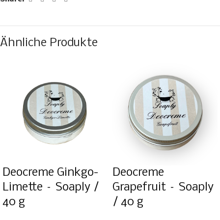
Ähnliche Produkte
Deocreme Ginkgo-
Deocreme
Limette – Soaply /
Grapefruit – Soaply
40 g
/ 40 g