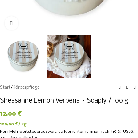
Zum Vergrößern klicken
Start
/
Körperpflege
Sheasahne Lemon Verbena – Soaply / 100 g
12,00
€
120,00
€
/
kg
Kein Mehrwertsteuerausweis, da Kleinunternehmer nach §19 (1) UStG.
zzgl.
Versandkosten