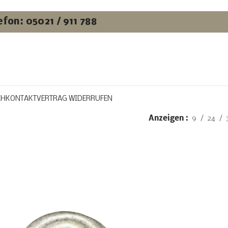
efon: 05021 / 911 788
CH
KONTAKT
VERTRAG WIDERRUFEN
Anzeigen
9
24