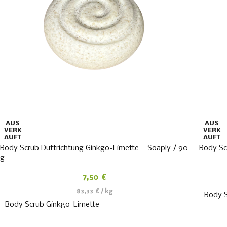
AUS
AUS
VERK
VERK
AUFT
AUFT
Body Scrub Duftrichtung Ginkgo-Limette – Soaply / 90
Body Sc
g
7,50
€
83,33
€
/
kg
Body 
Body Scrub Ginkgo-Limette
WEITERLESEN