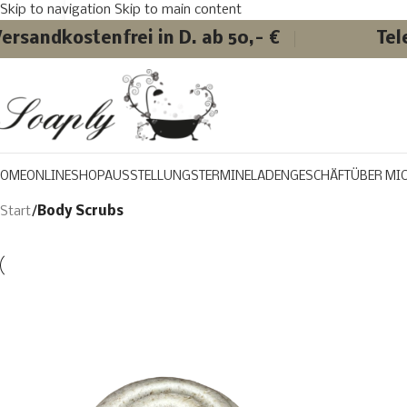
Skip to navigation
Skip to main content
ersandkostenfrei in D. ab 50,- €
Tel
OME
ONLINESHOP
AUSSTELLUNGSTERMINE
LADENGESCHÄFT
ÜBER MI
Start
/
Body Scrubs