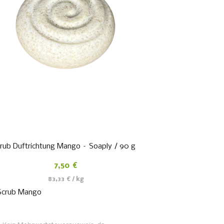
rub Duftrichtung Mango – Soaply / 90 g
7,50
€
83,33
€
/
kg
Scrub Mango
WEITERLESEN