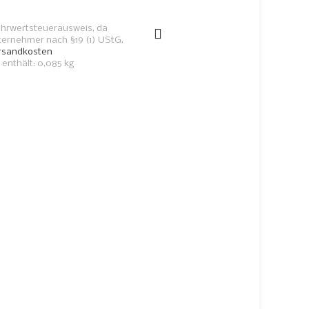
WEITERLESEN
hrwertsteuerausweis, da
ternehmer nach §19 (1) UStG.
rsandkosten
 enthält: 0,085
kg