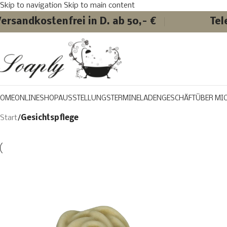
Skip to navigation
Skip to main content
ersandkostenfrei in D. ab 50,- €
Tel
OME
ONLINESHOP
AUSSTELLUNGSTERMINE
LADENGESCHÄFT
ÜBER MI
Start
/
Gesichtspflege