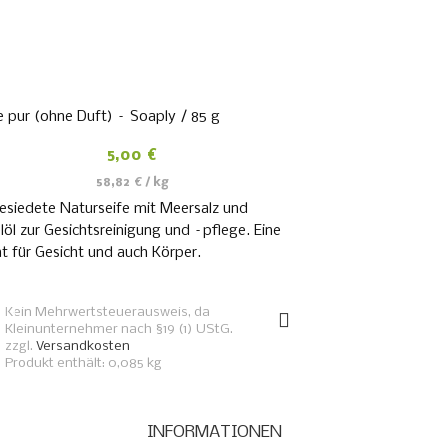
e pur (ohne Duft) – Soaply / 85 g
5,00
€
58,82
€
/
kg
siedete Naturseife mit Meersalz und
öl zur Gesichtsreinigung und –pflege. Eine
t für Gesicht und auch Körper.
WEITERLESEN
Kein Mehrwertsteuerausweis, da
Kleinunternehmer nach §19 (1) UStG.
zzgl.
Versandkosten
Produkt enthält: 0,085
kg
INFORMATIONEN