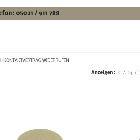
efon: 05021 / 911 788
CH
KONTAKT
VERTRAG WIDERRUFEN
Anzeigen
9
24