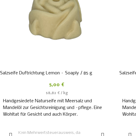
Salzseife Duftrichtung Lemon – Soaply / 85 g
Salzsei
5,00
€
58,82
€
/
kg
Handgesiedete Naturseife mit Meersalz und
Handge
Mandelöl zur Gesichtsreinigung und –pflege. Eine
Mandel
Wohltat für Gesicht und auch Körper.
Wohlta
IN DEN WARENKORB
Kein Mehrwertsteuerausweis, da