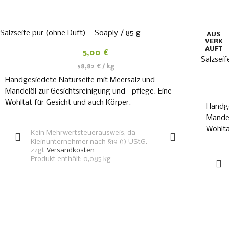
Salzseife pur (ohne Duft) – Soaply / 85 g
AUS
VERK
AUFT
5,00
€
Salzseif
58,82
€
/
kg
Handgesiedete Naturseife mit Meersalz und
Mandelöl zur Gesichtsreinigung und –pflege. Eine
Wohltat für Gesicht und auch Körper.
Handge
Mandel
IN DEN WARENKORB
Wohlta
Kein Mehrwertsteuerausweis, da
Kleinunternehmer nach §19 (1) UStG.
zzgl.
Versandkosten
Produkt enthält: 0,085
kg