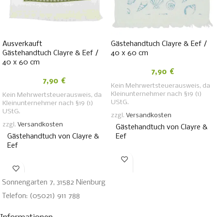
Ausverkauft
Gästehandtuch Clayre & Eef /
Gästehandtuch Clayre & Eef /
40 x 60 cm
40 x 60 cm
7,90
€
7,90
€
Kein Mehrwertsteuerausweis, da
Kleinunternehmer nach §19 (1)
Kein Mehrwertsteuerausweis, da
UStG.
Kleinunternehmer nach §19 (1)
UStG.
zzgl.
Versandkosten
zzgl.
Versandkosten
Gästehandtuch von Clayre &
Gästehandtuch von Clayre &
Eef
Eef
Sonnengarten 7, 31582 Nienburg
Telefon: (05021) 911 788