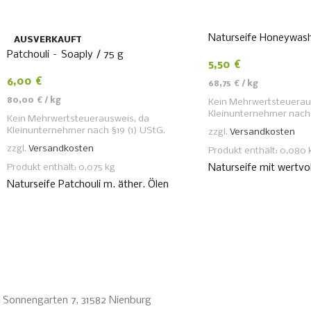
Naturseife Honeywash
AUSVERKAUFT
Patchouli – Soaply / 75 g
5,50
€
6,00
€
68,75
€
/
kg
80,00
€
/
kg
Kein Mehrwertsteuerau
Kleinunternehmer nach 
Kein Mehrwertsteuerausweis, da
Kleinunternehmer nach §19 (1) UStG.
zzgl.
Versandkosten
zzgl.
Versandkosten
Produkt enthält: 0,080
Produkt enthält: 0,075
kg
Naturseife mit wertvo
Naturseife Patchouli m. äther. Ölen
Sonnengarten 7, 31582 Nienburg