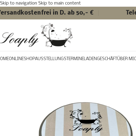
Skip to navigation
Skip to main content
ersandkostenfrei in D. ab 50,- €
Tel
OME
ONLINESHOP
AUSSTELLUNGSTERMINE
LADENGESCHÄFT
ÜBER MI