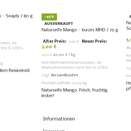
 – Soaply / 80 g
-45%
Na
AUSVERKAUFT
So
Naturseife Mango – kurzes MHD / 75 g
5
Alter Preis:
5,50
€
Neuer Preis:
sweis, da
3,00
€
§19 (1) UStG.
73
73,33
€
40,00
€
/
kg
Ke
Kl
Kein Mehrwertsteuerausweis, da
kg
Kleinunternehmer nach §19 (1) UStG.
zz
llem Reiskeimöl
zzgl.
Versandkosten
Pr
Produkt enthält: 0,075
kg
Ha
pf
Naturseife Mango. Frisch, fruchtig,
lecker!
Informationen