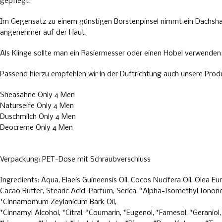
gepflegt.
Im Gegensatz zu einem günstigen Borstenpinsel nimmt ein Dachshaar
angenehmer auf der Haut.
Als Klinge sollte man ein Rasiermesser oder einen Hobel verwenden
Passend hierzu empfehlen wir in der Duftrichtung auch unsere Prod
Sheasahne Only 4 Men
Naturseife Only 4 Men
Duschmilch Only 4 Men
Deocreme Only 4 Men
Verpackung: PET-Dose mit Schraubverschluss
Ingredients: Aqua, Elaeis Guineensis Oil, Cocos Nucifera Oil, Olea
Cacao Butter, Stearic Acid, Parfum, Serica, *Alpha-Isomethyl Iono
*Cinnamomum Zeylanicum Bark Oil,
*Cinnamyl Alcohol, *Citral, *Coumarin, *Eugenol, *Farnesol, *Gerani