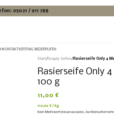
efon: 05021 / 911 788
CH
KONTAKT
VERTRAG WIDERRUFEN
Start
/
Soaply Seifen
/
Rasierseife Only 4 Me
Rasierseife Only 4
100 g
11,00
€
110,00
€
/
kg
Kein Mehrwertsteuerausweis, da Kleinunternehm