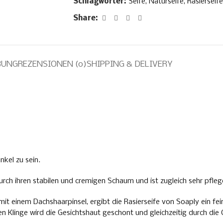
Schlagwörter:
Seife
,
Naturseife
,
Rasierseife
Share:
BUNG
REZENSIONEN (0)
SHIPPING & DELIVERY
nkel zu sein.
rch ihren stabilen und cremigen Schaum und ist zugleich sehr pfleg
t einem Dachshaarpinsel, ergibt die Rasierseife von Soaply ein fei
ten Klinge wird die Gesichtshaut geschont und gleichzeitig durch 