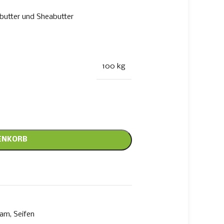
butter und Sheabutter
100 kg
ENKORB
ram
,
Seifen