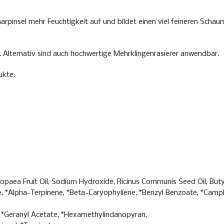
pinsel mehr Feuchtigkeit auf und bildet einen viel feineren Schaum
. Alternativ sind auch hochwertige Mehrklingenrasierer anwendbar.
ukte:
 Europaea Fruit Oil, Sodium Hydroxide, Ricinus Communis Seed Oil, B
ne, *Alpha-Terpinene, *Beta-Caryophyliene, *Benzyl Benzoate, *Camp
ol, *Geranyl Acetate, *Hexamethylindanopyran,