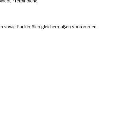
ineol, *Terpinolene,
n Ölen sowie Parfümölen gleichermaßen vorkommen.