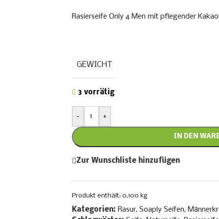
Rasierseife Only 4 Men mit pflegender Kakao
GEWICHT
3 vorrätig
-
+
IN DEN WAR
Zur Wunschliste hinzufügen
Produkt enthält: 0,100
kg
Kategorien:
Rasur
,
Soaply Seifen
,
Männerk