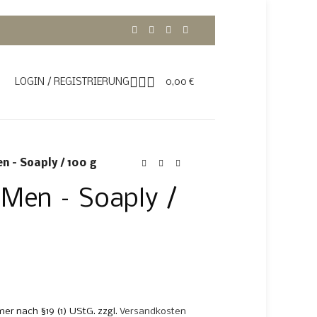
LOGIN / REGISTRIERUNG
0,00
€
n – Soaply / 100 g
 Men – Soaply /
er nach §19 (1) UStG.
zzgl.
Versandkosten