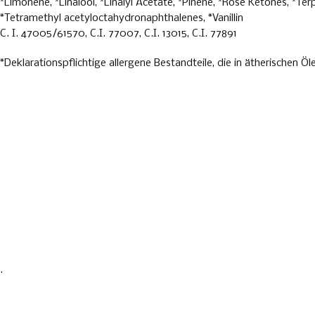
*Limonene, *Linalool, *Linalyl Acetate, *Pinene, *Rose Ketones, *Terp
*Tetramethyl acetyloctahydronaphthalenes, *Vanillin
C. I. 47005/61570, C.I. 77007, C.I. 13015, C.I. 77891
*Deklarationspflichtige allergene Bestandteile, die in ätherische
.