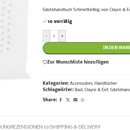
Gästehandtuch Schmetterling von Clayre & E
10 vorrätig
-
+
IN DEN WAR
Zur Wunschliste hinzufügen
Kategorien:
Accessoires
,
Handtücher
Schlagwörter:
Bad
,
Clayre & Eef
,
Gästehan
Share:
BUNG
REZENSIONEN (0)
SHIPPING & DELIVERY