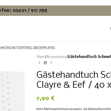
efon: 05021 / 911 788
CH
KONTAKT
VERTRAG WIDERRUFEN
Start
/
Accessoires
/
Gästehandtuch Schmette
Gästehandtuch Sc
Clayre & Eef / 40 
7,90
€
Kein Mehrwertsteuerausweis, da Kleinunternehm