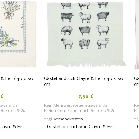
 & Eef / 40 x 60
Gästehandtuch Clayre & Eef / 40 x 60
Gä
cm
c
0
€
7,90
€
sweis, da
Kein Mehrwertsteuerausweis, da
Ke
§19 (1) UStG.
Kleinunternehmer nach §19 (1) UStG.
Kl
zzgl.
Versandkosten
zz
layre & Eef
Gästehandtuch von Clayre & Eef