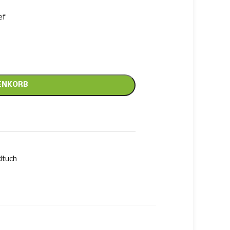
ef
ENKORB
dtuch