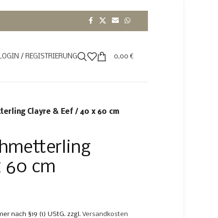
LOGIN / REGISTRIERUNG
0,00
€
rling Clayre & Eef / 40 x 60 cm
hmetterling
x 60 cm
er nach §19 (1) UStG.
zzgl.
Versandkosten