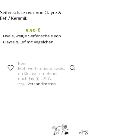
Seifenschale oval von Clayre &
Eef / Keramik
9,90
€
Ovale, weiße Seifenschale von
Clayre & Eef mit Vögelchen
IN DEN
WARENKORB
Kein
Mehrwertsteuerausweis,
da Kleinunternehmer
nach §19 (1) UStG.
zzgl.
Versandkosten