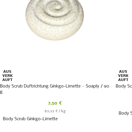
AUS
AUS
VERK
VERK
AUFT
AUFT
Body Scrub Duftrichtung Ginkgo-Limette – Soaply / 90
Body Sc
g
7,50
€
83,33
€
/
kg
Body 
Body Scrub Ginkgo-Limette
WEITERLESEN