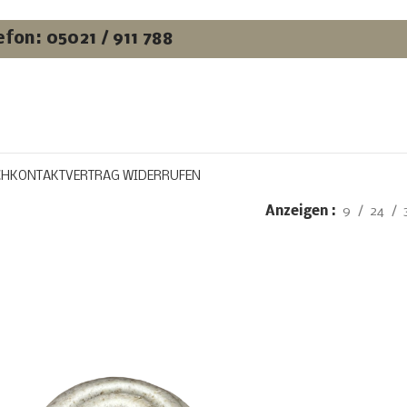
efon: 05021 / 911 788
CH
KONTAKT
VERTRAG WIDERRUFEN
Anzeigen
9
24