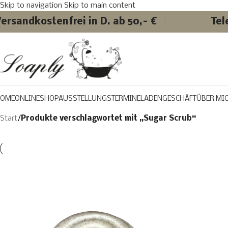
Skip to navigation
Skip to main content
ersandkostenfrei in D. ab 50,- €
Tel
OME
ONLINESHOP
AUSSTELLUNGSTERMINE
LADENGESCHÄFT
ÜBER MI
Start
/
Produkte verschlagwortet mit „Sugar Scrub“