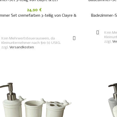
24,90
€
mmer Set cremefarben 3-teilig von Clayre &
Badezimmer-Set
IN DEN WARENKORB
Kein Me
Kleinun
Kein Mehrwertsteuerausweis, da
zzgl.
Ve
Kleinunternehmer nach §19 (1) UStG.
zzgl.
Versandkosten