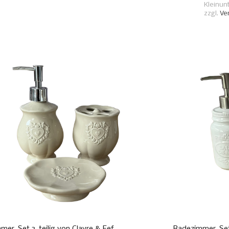
Kleinun
zzgl.
Ve
mer-Set 3-teilig von Clayre & Eef
Badezimmer-Set 