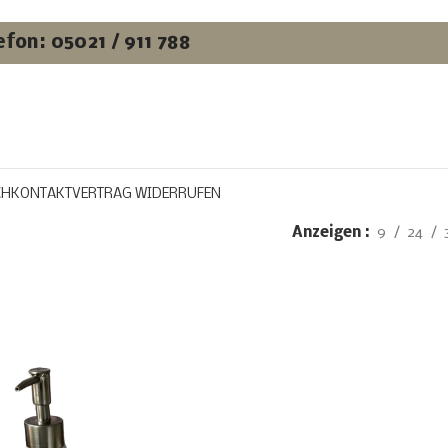
efon: 05021 / 911 788
CH
KONTAKT
VERTRAG WIDERRUFEN
Anzeigen
9
24