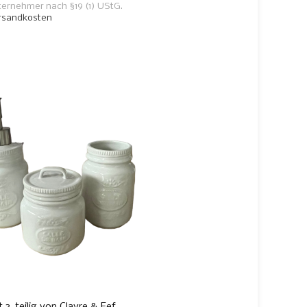
ternehmer nach §19 (1) UStG.
rsandkosten
3-teilig von Clayre & Eef