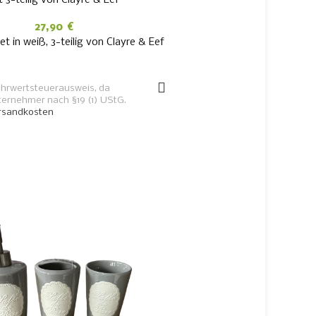
27,90
€
 in weiß, 3-teilig von Clayre & Eef
IN DEN WARENKORB
hrwertsteuerausweis, da
ternehmer nach §19 (1) UStG.
rsandkosten