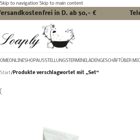
Skip to navigation
Skip to main content
ersandkostenfrei in D. ab 50,- €
Tel
OME
ONLINESHOP
AUSSTELLUNGSTERMINE
LADENGESCHÄFT
ÜBER MI
Start
/
Produkte verschlagwortet mit „Set“