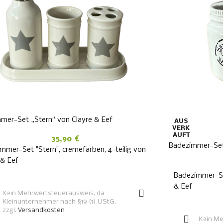
mer-Set „Stern“ von Clayre & Eef
AUS
VERK
AUFT
35,90
€
Badezimmer-Set 
mmer-Set "Stern", cremefarben, 4-teilig von
 & Eef
Badezimmer-Set
IN DEN WARENKORB
& Eef
Kein Mehrwertsteuerausweis, da
Kleinunternehmer nach §19 (1) UStG.
zzgl.
Versandkosten
Kein Me