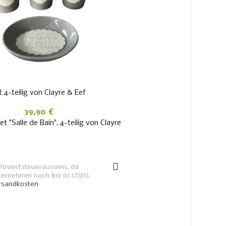
4-teilig von Clayre & Eef
39,90
€
 "Salle de Bain", 4-teilig von Clayre
IN DEN WARENKORB
hrwertsteuerausweis, da
ternehmer nach §19 (1) UStG.
rsandkosten