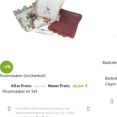
Badezim
-7%
Rosenzauber Geschenkset
Badezi
Clayre
25,00
€
Alter Preis:
26,90
€
Neuer Preis:
Rosenzauber im Set
IN DEN WARENKORB
Kein Mehrwertsteuerausweis, da
Kleinunternehmer nach §19 (1) UStG.