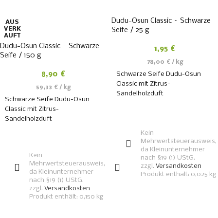
Dudu-Osun Classic – Schwarze
AUS
VERK
Seife / 25 g
AUFT
Dudu-Osun Classic – Schwarze
1,95
€
Seife / 150 g
78,00
€
/
kg
Schwarze Seife Dudu-Osun
8,90
€
Classic mit Zitrus-
59,33
€
/
kg
Sandelholzduft
Schwarze Seife Dudu-Osun
Classic mit Zitrus-
IN DEN
Sandelholzduft
WARENKORB
Kein
Mehrwertsteuerausweis,
WEITERLESEN
da Kleinunternehmer
Kein
nach §19 (1) UStG.
Mehrwertsteuerausweis,
zzgl.
Versandkosten
da Kleinunternehmer
Produkt enthält: 0,025
kg
nach §19 (1) UStG.
zzgl.
Versandkosten
Produkt enthält: 0,150
kg