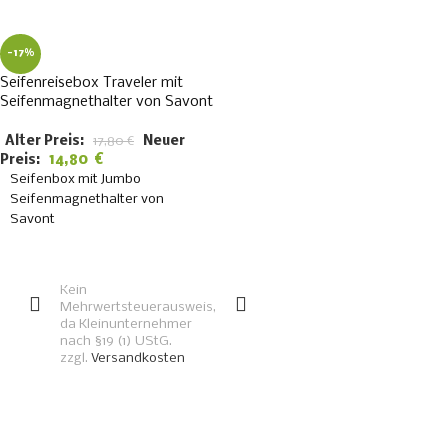
-17%
Seifenreisebox Traveler mit
Seifenmagnethalter von Savont
Alter Preis:
17,80
€
Neuer
14,80
€
Preis:
Seifenbox mit Jumbo
Seifenmagnethalter von
Savont
IN DEN
WARENKORB
Kein
Mehrwertsteuerausweis,
da Kleinunternehmer
nach §19 (1) UStG.
zzgl.
Versandkosten