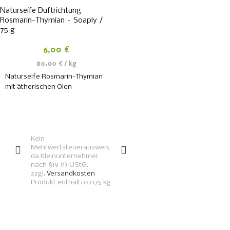
Naturseife Duftrichtung
Rosmarin-Thymian – Soaply /
75 g
6,00
€
80,00
€
/
kg
Naturseife Rosmarin-Thymian
mit ätherischen Ölen
IN DEN
WARENKORB
Kein
Mehrwertsteuerausweis,
da Kleinunternehmer
nach §19 (1) UStG.
zzgl.
Versandkosten
Produkt enthält: 0,075
kg