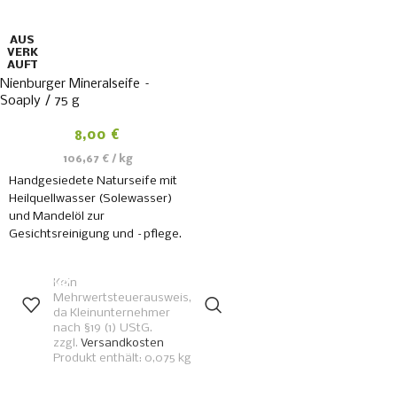
AUS
VERK
AUFT
Nienburger Mineralseife –
Soaply / 75 g
8,00
€
106,67
€
/
kg
Handgesiedete Naturseife mit
Heilquellwasser (Solewasser)
und Mandelöl zur
Gesichtsreinigung und –pflege.
Eine Wohltat für Gesicht und
WEITERLESEN
auch Körper.
Kein
Mehrwertsteuerausweis,
da Kleinunternehmer
nach §19 (1) UStG.
zzgl.
Versandkosten
Produkt enthält: 0,075
kg