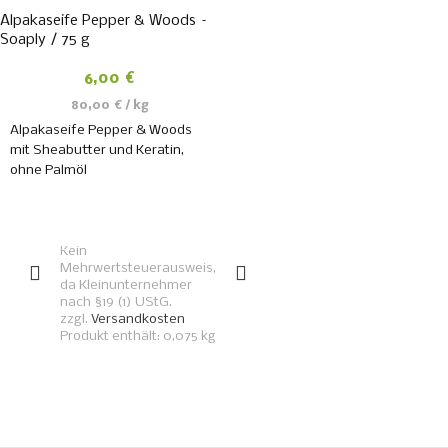
Alpakaseife Pepper & Woods –
Soaply / 75 g
6,00
€
80,00
€
/
kg
Alpakaseife Pepper & Woods
mit Sheabutter und Keratin,
ohne Palmöl
IN DEN
WARENKORB
Kein
Mehrwertsteuerausweis,
da Kleinunternehmer
nach §19 (1) UStG.
zzgl.
Versandkosten
Produkt enthält: 0,075
kg