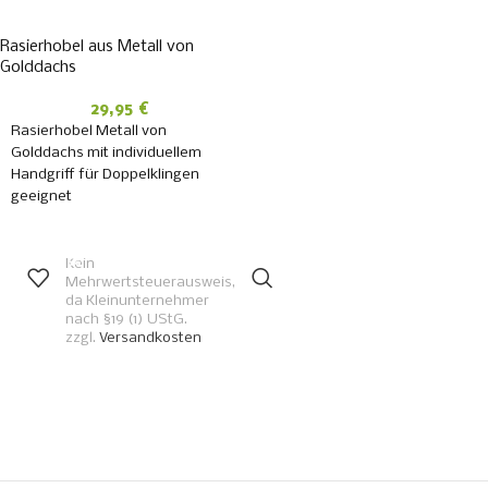
Rasierhobel aus Metall von
Golddachs
29,95
€
Rasierhobel Metall von
Golddachs mit individuellem
Handgriff für Doppelklingen
geeignet
IN DEN
WARENKORB
Kein
Mehrwertsteuerausweis,
da Kleinunternehmer
nach §19 (1) UStG.
zzgl.
Versandkosten