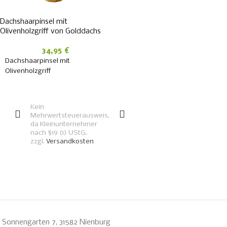
Dachshaarpinsel mit
Olivenholzgriff von Golddachs
34,95
€
Dachshaarpinsel mit
Olivenholzgriff
IN DEN
WARENKORB
Kein
Mehrwertsteuerausweis,
da Kleinunternehmer
nach §19 (1) UStG.
zzgl.
Versandkosten
Sonnengarten 7, 31582 Nienburg