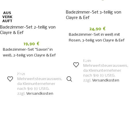
Badezimmer-Set 3-teilig von
AUS
VERK
Clayre & Eef
AUFT
Badezimmer-Set 2-teilig von
24,90
€
Clayre & Eef
Badezimmer-Set in weiß mit
Rosen, 3-teilig von Clayre & Eef
19,90
€
Badezimmer-Set "Savon" in
IN DEN
WARENKORB
weiß, 2-teilig von Clayre & Eef
Kein
Mehrwertsteuerausweis,
WEITERLESEN
da Kleinunternehmer
Kein
nach §19 (1) UStG.
Mehrwertsteuerausweis,
zzgl.
Versandkosten
da Kleinunternehmer
nach §19 (1) UStG.
zzgl.
Versandkosten